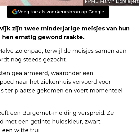
FPMB Marvin Doreleijers
Voeg toe als voorkeursbron op Google
k zijn twee minderjarige meisjes van hun
n hen ernstig gewond raakte.
 Halve Zolenpad, terwijl de meisjes samen aan
ordt nog steeds gezocht.
nsten gealarmeerd, waaronder een
 spoed naar het ziekenhuis vervoerd voor
 is ter plaatse gekomen en voert momenteel
heeft een Burgernet-melding verspreid. Ze
 met een getinte huidskleur, zwart
een witte trui.