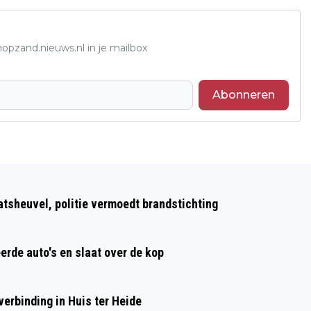
opzand.nieuws.nl in je mailbox
Abonneren
Volgend artikel
VERHAGEN KAATSHEUVEL GAAT
atsheuvel, politie vermoedt brandstichting
VERDER ONDER DE VLAG VAN VAN
WIJLEN
erde auto's en slaat over de kop
erbinding in Huis ter Heide