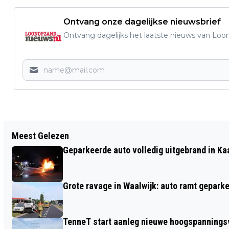
Ontvang onze dagelijkse nieuwsbrief
Ontvang dagelijks het laatste nieuws van Loon
Vorig artikel
Meest Gelezen
VERKEERSONGEVAL VEROORZAAKT FILE
Geparkeerde auto volledig uitgebrand in Ka
OP A59 BIJ WAALWIJK
Grote ravage in Waalwijk: auto ramt geparke
TenneT start aanleg nieuwe hoogspanningsv