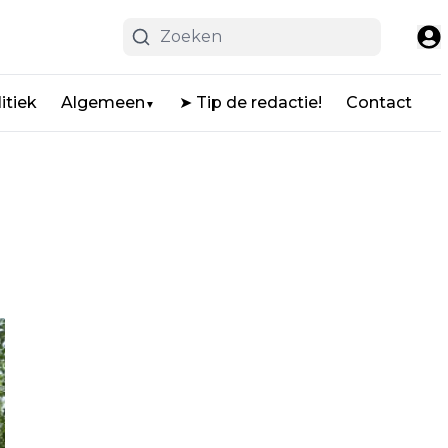
itiek
Algemeen
➤ Tip de redactie!
Contact
▼