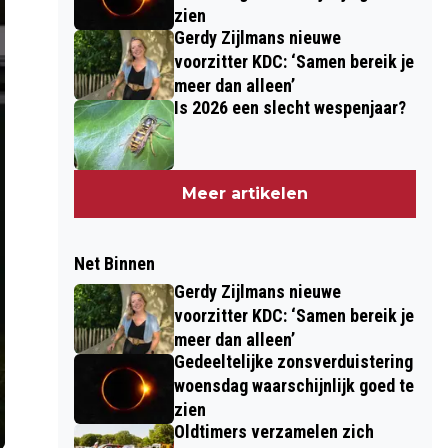
zien
Gerdy Zijlmans nieuwe
voorzitter KDC: ‘Samen bereik je
meer dan alleen’
Is 2026 een slecht wespenjaar?
Meer artikelen
Net Binnen
Gerdy Zijlmans nieuwe
voorzitter KDC: ‘Samen bereik je
meer dan alleen’
Gedeeltelijke zonsverduistering
woensdag waarschijnlijk goed te
zien
Oldtimers verzamelen zich