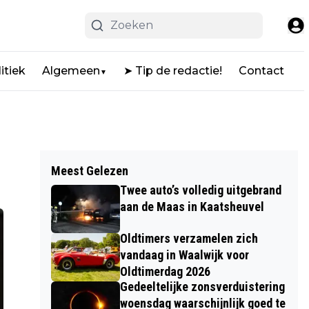
itiek
Algemeen
➤ Tip de redactie!
Contact
▼
Meest Gelezen
Twee auto’s volledig uitgebrand
aan de Maas in Kaatsheuvel
Oldtimers verzamelen zich
vandaag in Waalwijk voor
Oldtimerdag 2026
Gedeeltelijke zonsverduistering
woensdag waarschijnlijk goed te