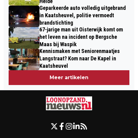
Heide
Geparkeerde auto volledig uitgebrand
in Kaatsheuvel, politie vermoedt
brandstichting
67-jarige man uit Oisterwijk komt om
het leven na incident op Bergsche
Maas bij Waspik
Kennismaken met Seniorenmaatjes
Langstraat? Kom naar De Kapel in
Kaatsheuvel
Meer artikelen