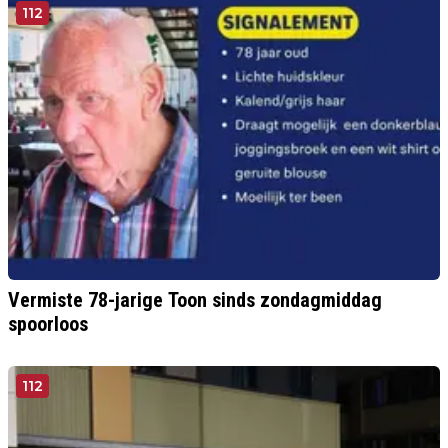
112
Vermiste 78-jarige Toon sinds zondagmiddag
spoorloos
112