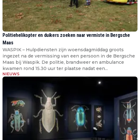
Politiehelikopter en duikers zoeken naar vermiste in Bergsche
Maas
WASPIK – Hulpdiensten zijn woensdagmiddag groots
ingezet na de vermissing van een persoon in de Bergsche
Maas bij Waspik. De politie, brandweer en ambulance
kwamen rond 15.30 uur ter plaatse nadat een...
NIEUWS