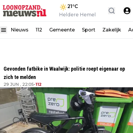
21
°C
Heldere Hemel
Nieuws
112
Gemeente
Sport
Zakelijk
A
Gevonden fatbike in Waalwijk: politie roept eigenaar op
zich te melden
29 JUN , 22:05
•
112