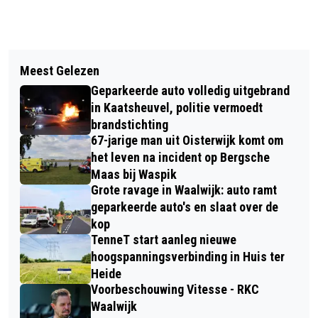
Vorig artikel
Volgend artikel
ETZ NEUROLOGIE UITGEROEPEN TOT
Meest Gelezen
BIBLIOTHEKEN KAATSHEUVEL EN
BESTE CO-AFDELING VAN
Geparkeerde auto volledig uitgebrand
LOON OP ZAND ORGANISEREN GRATIS
STUDIEJAAR 2025/2026
in Kaatsheuvel, politie vermoedt
VOORLEESMOMENTEN VOOR JONGE
brandstichting
67-jarige man uit Oisterwijk komt om
KINDEREN
het leven na incident op Bergsche
Maas bij Waspik
Grote ravage in Waalwijk: auto ramt
geparkeerde auto's en slaat over de
kop
TenneT start aanleg nieuwe
hoogspanningsverbinding in Huis ter
Heide
Voorbeschouwing Vitesse - RKC
Waalwijk