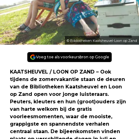
© Bibliotheken Kaatsheuvel-Loon op Zand
Voeg toe als voorkeursbron op Google
KAATSHEUVEL / LOON OP ZAND – Ook
tijdens de zomervakantie staan de deuren
van de Bibliotheken Kaatsheuvel en Loon
op Zand open voor jonge luisteraars.
Peuters, kleuters en hun (groot)ouders zijn
van harte welkom bij de gratis
voorleesmomenten, waar de mooiste,
grappigste en spannendste verhalen
centraal staan. De bijeenkomsten vinden
plaats op verschillende dagen in juli en