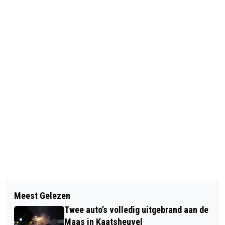
Vorig artikel
Volgend artikel
GEVONDEN FATBIKE IN WAALWIJK:
Meest Gelezen
REPAIR CAFÉ KAATSHEUVEL HELPT
POLITIE ROEPT EIGENAAR OP ZICH TE
Twee auto’s volledig uitgebrand aan de
BIJ OVERSTAP NAAR VEILIG
MELDEN
Maas in Kaatsheuvel