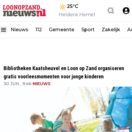
25
°C
Heldere Hemel
Nieuws
112
Gemeente
Sport
Zakelijk
A
Bibliotheken Kaatsheuvel en Loon op Zand organiseren
gratis voorleesmomenten voor jonge kinderen
30 JUN , 9:46
•
NIEUWS