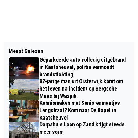
Vorig artikel
Volgend artikel
EET DIT RUNDERGEHAKT NIET: JUMBO
Meest Gelezen
TWEE AUTO'S BOTSEN OP
HAALT PRODUCT UIT DE SCHAPPEN
Geparkeerde auto volledig uitgebrand
PARKEERPLAATS LANGS A59
in Kaatsheuvel, politie vermoedt
brandstichting
67-jarige man uit Oisterwijk komt om
het leven na incident op Bergsche
Maas bij Waspik
Kennismaken met Seniorenmaatjes
Langstraat? Kom naar De Kapel in
Kaatsheuvel
Dorpshuis Loon op Zand krijgt steeds
meer vorm