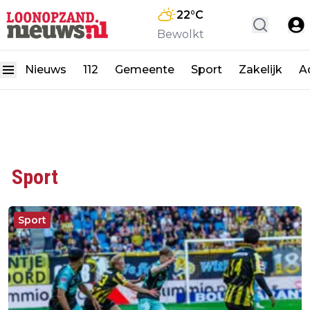
22
°C
Bewolkt
Nieuws
112
Gemeente
Sport
Zakelijk
A
Sport
Sport