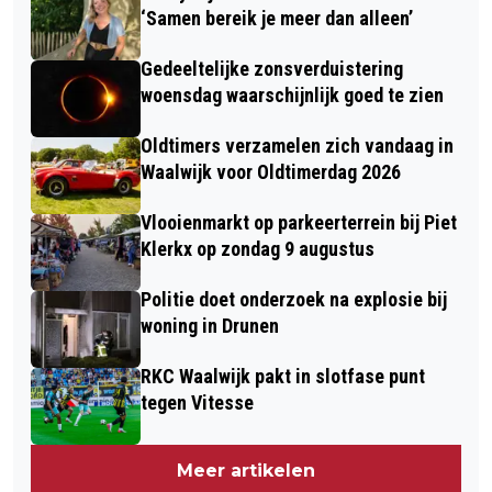
‘Samen bereik je meer dan alleen’
Gedeeltelijke zonsverduistering
woensdag waarschijnlijk goed te zien
Oldtimers verzamelen zich vandaag in
Waalwijk voor Oldtimerdag 2026
Vlooienmarkt op parkeerterrein bij Piet
Klerkx op zondag 9 augustus
Politie doet onderzoek na explosie bij
woning in Drunen
RKC Waalwijk pakt in slotfase punt
tegen Vitesse
Meer artikelen