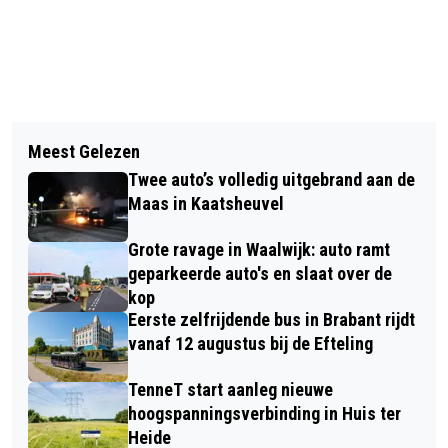
Vorig artikel
Volgend artikel
RKC WAALWIJK WINT OEFENDUEL
Meest Gelezen
ZILVEREN EREPENNING VOOR HARRIE
TEGEN RW OBERHAUSEN
Twee auto’s volledig uitgebrand aan de
DAEMS TIJDENS 100-JARIG BESTAAN
Maas in Kaatsheuvel
UNO ANIMO
Grote ravage in Waalwijk: auto ramt
geparkeerde auto's en slaat over de
kop
Eerste zelfrijdende bus in Brabant rijdt
vanaf 12 augustus bij de Efteling
TenneT start aanleg nieuwe
hoogspanningsverbinding in Huis ter
Heide