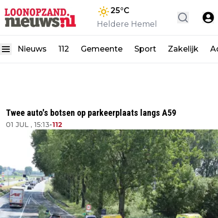
25
°C
Heldere Hemel
Nieuws
112
Gemeente
Sport
Zakelijk
A
Twee auto's botsen op parkeerplaats langs A59
01 JUL , 15:13
•
112