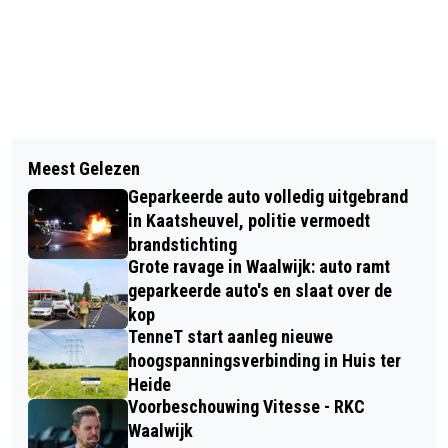
Vorig artikel
Volgend artikel
LOTGENOTENBIJEENKOMST VOOR
Meest Gelezen
AUTOMOBILIST SLAAT OP DE VLUCHT
PATIËNTEN MET LYMFKLIERKANKER
Geparkeerde auto volledig uitgebrand
NA AANRIJDING MET FIETSSTER EN
EN HUN NAASTEN
in Kaatsheuvel, politie vermoedt
SCOOTMOBIEL IN WAALWIJK
brandstichting
Grote ravage in Waalwijk: auto ramt
geparkeerde auto's en slaat over de
kop
TenneT start aanleg nieuwe
hoogspanningsverbinding in Huis ter
Heide
Voorbeschouwing Vitesse - RKC
Waalwijk