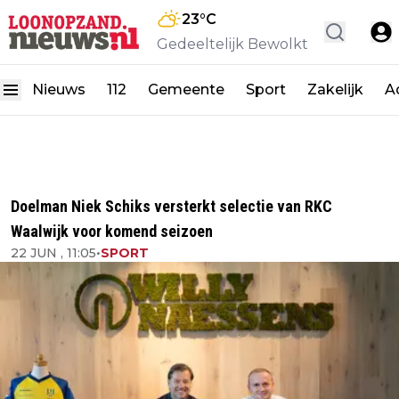
23
°C
Gedeeltelijk Bewolkt
Nieuws
112
Gemeente
Sport
Zakelijk
A
Doelman Niek Schiks versterkt selectie van RKC
Waalwijk voor komend seizoen
22 JUN , 11:05
•
SPORT