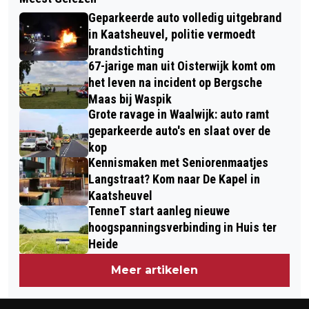
RESTAURANT GRILL-IG IN
ERNSTIG FIETSINCIDENT OP DUINWEG
Geparkeerde auto volledig uitgebrand
KAATSHEUVEL KRIJGT NIEUWE
IN DRUNEN
in Kaatsheuvel, politie vermoedt
EIGENAREN PER 1 JULI
brandstichting
67-jarige man uit Oisterwijk komt om
het leven na incident op Bergsche
Maas bij Waspik
Grote ravage in Waalwijk: auto ramt
geparkeerde auto's en slaat over de
kop
Kennismaken met Seniorenmaatjes
Langstraat? Kom naar De Kapel in
Kaatsheuvel
TenneT start aanleg nieuwe
hoogspanningsverbinding in Huis ter
Heide
Meer artikelen