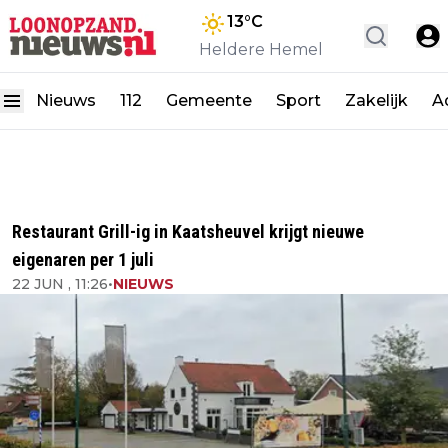
13
°C
Heldere Hemel
Nieuws
112
Gemeente
Sport
Zakelijk
A
Restaurant Grill-ig in Kaatsheuvel krijgt nieuwe
eigenaren per 1 juli
22 JUN , 11:26
•
NIEUWS