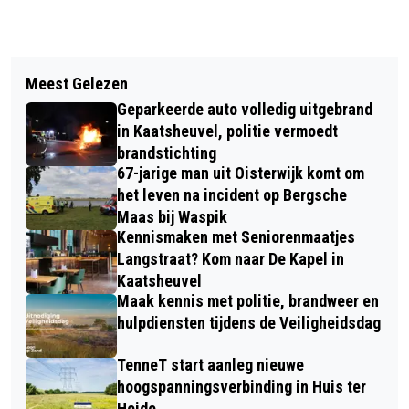
Vorig artikel
Volgend artikel
DOELMAN NIEK SCHIKS VERSTERKT
Meest Gelezen
TWEE GEWONDEN BIJ BOTSING
SELECTIE VAN RKC WAALWIJK VOOR
Geparkeerde auto volledig uitgebrand
TUSSEN AUTO EN SCOOTER OP
KOMEND SEIZOEN
in Kaatsheuvel, politie vermoedt
KASTEELLAAN IN LOON OP ZAND
brandstichting
67-jarige man uit Oisterwijk komt om
het leven na incident op Bergsche
Maas bij Waspik
Kennismaken met Seniorenmaatjes
Langstraat? Kom naar De Kapel in
Kaatsheuvel
Maak kennis met politie, brandweer en
hulpdiensten tijdens de Veiligheidsdag
TenneT start aanleg nieuwe
hoogspanningsverbinding in Huis ter
Heide