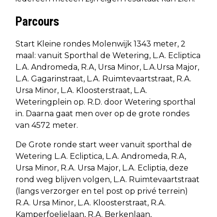
Parcours
Start Kleine rondes Molenwijk 1343 meter, 2
maal: vanuit Sporthal de Wetering, L.A. Ecliptica
L.A. Andromeda, R.A, Ursa Minor, L.A.Ursa Major,
L.A. Gagarinstraat, L.A. Ruimtevaartstraat, R.A.
Ursa Minor, L.A. Kloosterstraat, L.A.
Weteringplein op. R.D. door Wetering sporthal
in. Daarna gaat men over op de grote rondes
van 4572 meter.
De Grote ronde start weer vanuit sporthal de
Wetering L.A. Ecliptica, L.A. Andromeda, R.A,
Ursa Minor, R.A. Ursa Major, L.A. Ecliptia, deze
rond weg blijven volgen, L.A. Ruimtevaartstraat
(langs verzorger en tel post op privé terrein)
R.A. Ursa Minor, L.A. Kloosterstraat, R.A.
Kamperfoelielaan, R.A. Berkenlaan,