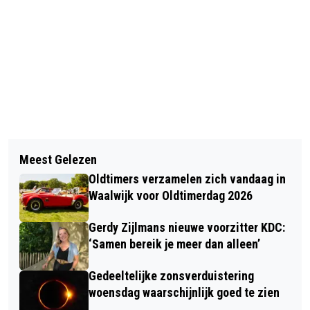
Vorig artikel
Volgend artikel
GROTE BOOM BEZWIJKT TIJDENS
Meest Gelezen
VERENIGINGEN EN MAKERS KRIJGEN
STORMACHTIGE AVOND IN WASPIK
Oldtimers verzamelen zich vandaag in
PODIUM TIJDENS CULTUUR FESTIVAL
Waalwijk voor Oldtimerdag 2026
OP 19 SEPTEMBER
Gerdy Zijlmans nieuwe voorzitter KDC:
‘Samen bereik je meer dan alleen’
Gedeeltelijke zonsverduistering
woensdag waarschijnlijk goed te zien