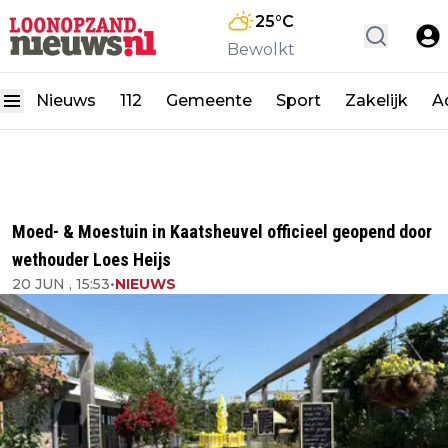
25
°C
Bewolkt
Nieuws
112
Gemeente
Sport
Zakelijk
A
Moed- & Moestuin in Kaatsheuvel officieel geopend door
wethouder Loes Heijs
20 JUN , 15:53
•
NIEUWS