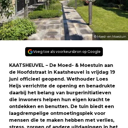
© Moed- en Moestuin
Voeg toe als voorkeursbron op Google
KAATSHEUVEL – De Moed- & Moestuin aan
de Hoofdstraat in Kaatsheuvel is vrijdag 19
juni officieel geopend. Wethouder Loes
Heijs verrichtte de opening en benadrukte
daarbij het belang van burgerinitiatieven
die inwoners helpen hun eigen kracht te
ontdekken en benutten. De tuin biedt een
laagdrempelige ontmoetingsplek voor
mensen die te maken hebben met verlies,
stress, zorgen of andere uitdagingen in het