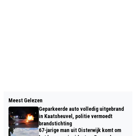
Vorig artikel
Volgend artikel
WAARDEVOLLE SPULLEN
Meest Gelezen
MOED- & MOESTUIN IN KAATSHEUVEL
BUITGEMAAKT BIJ 91-JARIGE VROUW
Geparkeerde auto volledig uitgebrand
OFFICIEEL GEOPEND DOOR
DOOR NEPAGENT
in Kaatsheuvel, politie vermoedt
WETHOUDER LOES HEIJS
brandstichting
67-jarige man uit Oisterwijk komt om