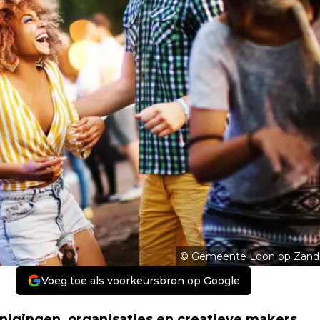
© Gemeente Loon op Zand
Voeg toe als voorkeursbron op Google
nigingen, organisaties en creatieve makers