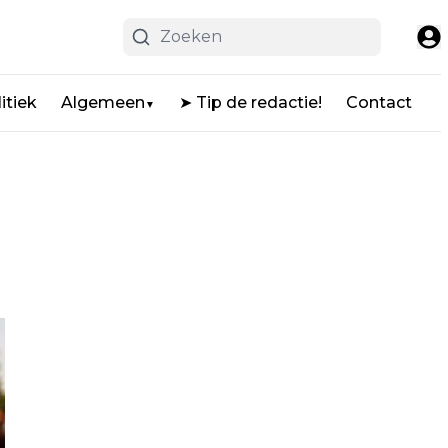
itiek
Algemeen
➤ Tip de redactie!
Contact
▼