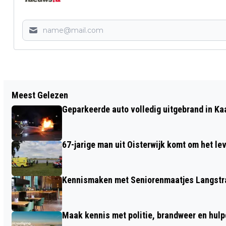
Vorig artikel
Meest Gelezen
MOED- & MOESTUIN IN KAATSHEUVEL
Geparkeerde auto volledig uitgebrand in Ka
OFFICIEEL GEOPEND DOOR WETHOUDER
LOES HEIJS
67-jarige man uit Oisterwijk komt om het l
Kennismaken met Seniorenmaatjes Langstra
Maak kennis met politie, brandweer en hulp