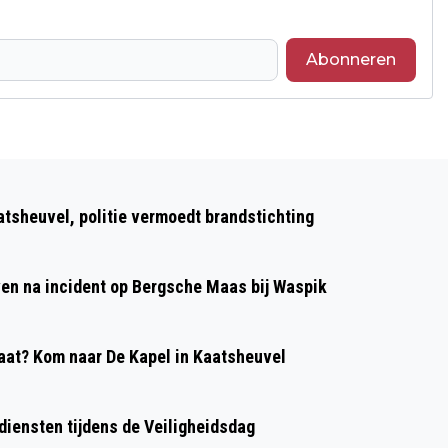
Abonneren
Volgend artikel
WONING ZWAAR BESCHADIGD DOOR
atsheuvel, politie vermoedt brandstichting
BLIKSEMINSLAG EN BRAND IN
WAALWIJK
even na incident op Bergsche Maas bij Waspik
at? Kom naar De Kapel in Kaatsheuvel
diensten tijdens de Veiligheidsdag