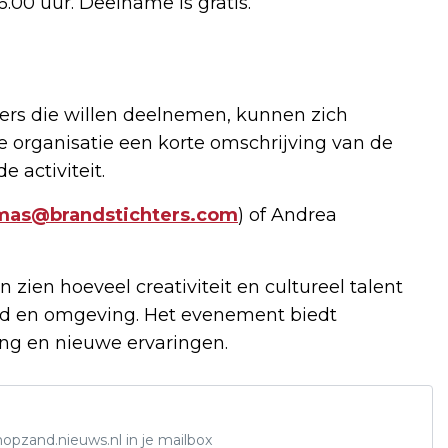
16.00 uur. Deelname is gratis.
kers die willen deelnemen, kunnen zich
e organisatie een korte omschrijving van de
 activiteit.
mas@brandstichters.com
) of Andrea
n zien hoeveel creativiteit en cultureel talent
d en omgeving. Het evenement biedt
ing en nieuwe ervaringen.
opzand.nieuws.nl in je mailbox