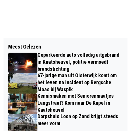
Vorig artikel
Volgend artikel
POLITIE ZOEKT EIGENAREN VAN
Meest Gelezen
BUSREIZIGERS IN BRABANT KRIJGEN
VERNIELDE FIETSEN AAN
Geparkeerde auto volledig uitgebrand
BETERE ACTUELE REISINFORMATIE
EUROPALAAN IN KAATSHEUVEL
in Kaatsheuvel, politie vermoedt
brandstichting
67-jarige man uit Oisterwijk komt om
het leven na incident op Bergsche
Maas bij Waspik
Kennismaken met Seniorenmaatjes
Langstraat? Kom naar De Kapel in
Kaatsheuvel
Dorpshuis Loon op Zand krijgt steeds
meer vorm