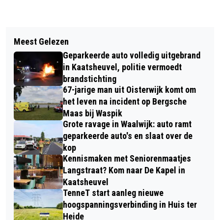
Vorig artikel
Volgend artikel
BERG HOOI GAAT IN VLAMMEN OP IN
Meest Gelezen
DORPSONTBIJT IN LOON OP ZAND
SPRANG-CAPELLE
Geparkeerde auto volledig uitgebrand
BRENGT 150 INWONERS SAMEN NA
in Kaatsheuvel, politie vermoedt
NACHT VOL NOODWEER
brandstichting
67-jarige man uit Oisterwijk komt om
het leven na incident op Bergsche
Maas bij Waspik
Grote ravage in Waalwijk: auto ramt
geparkeerde auto's en slaat over de
kop
Kennismaken met Seniorenmaatjes
Langstraat? Kom naar De Kapel in
Kaatsheuvel
TenneT start aanleg nieuwe
hoogspanningsverbinding in Huis ter
Heide