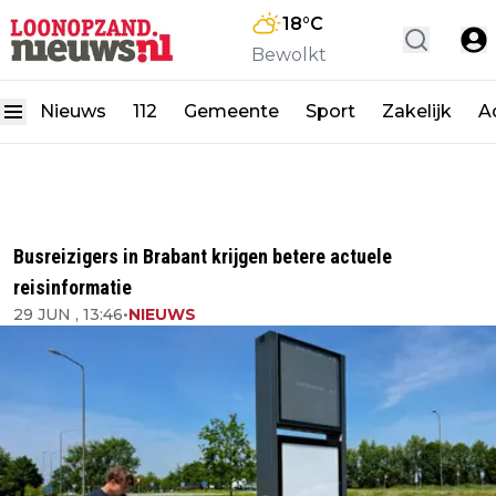
18
°C
Bewolkt
Nieuws
112
Gemeente
Sport
Zakelijk
A
Busreizigers in Brabant krijgen betere actuele
reisinformatie
29 JUN , 13:46
•
NIEUWS