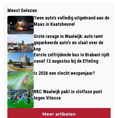
Volgend artikel
DORPSONTBIJT IN LOON OP ZAND
Meest Gelezen
GEMEENTE LOON OP ZAND
BRENGT 150 INWONERS SAMEN NA
Twee auto’s volledig uitgebrand aan de
WAARSCHUWT VOOR MISLEIDENDE
NACHT VOL NOODWEER
Maas in Kaatsheuvel
AANBIEDINGEN VAN
Grote ravage in Waalwijk: auto ramt
THUISBATTERIJEN
geparkeerde auto's en slaat over de
kop
Eerste zelfrijdende bus in Brabant rijdt
vanaf 12 augustus bij de Efteling
Is 2026 een slecht wespenjaar?
RKC Waalwijk pakt in slotfase punt
tegen Vitesse
Meer artikelen