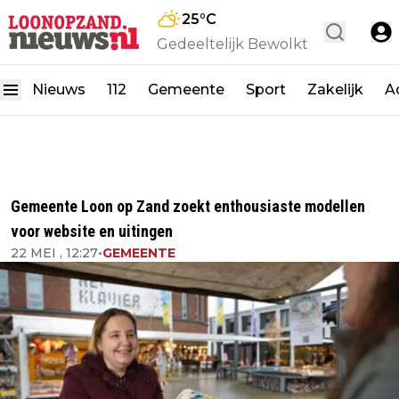
25
°C
Gedeeltelijk Bewolkt
Nieuws
112
Gemeente
Sport
Zakelijk
A
Gemeente Loon op Zand zoekt enthousiaste modellen
voor website en uitingen
22 MEI , 12:27
•
GEMEENTE