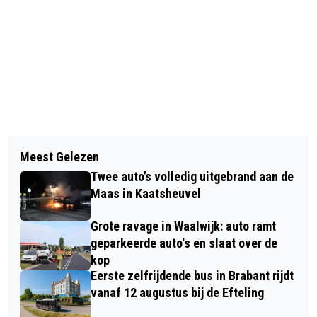
Vorig artikel
Volgend artikel
ZWEMBAD ZIDEWINDE OPENT DIT
Meest Gelezen
BUURTHUIS PANNEHOEF
WEEKEND DE DEUREN VOOR
Twee auto’s volledig uitgebrand aan de
ORGANISEERT OPNIEUW POPULAIRE
RECREATIEF ZWEMMEN
Maas in Kaatsheuvel
HOUTBEWERKINGSMIDDAG
Grote ravage in Waalwijk: auto ramt
geparkeerde auto's en slaat over de
kop
Eerste zelfrijdende bus in Brabant rijdt
vanaf 12 augustus bij de Efteling