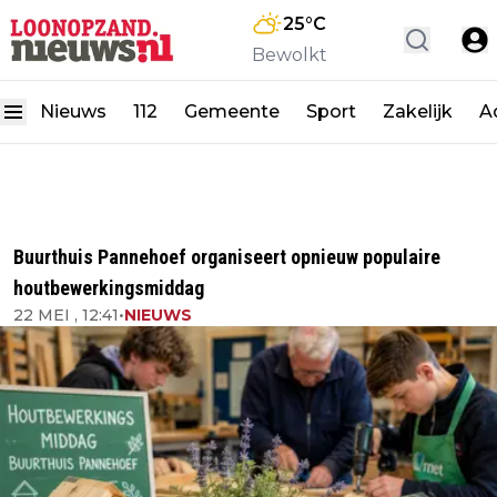
25
°C
Bewolkt
Nieuws
112
Gemeente
Sport
Zakelijk
A
Buurthuis Pannehoef organiseert opnieuw populaire
houtbewerkingsmiddag
22 MEI , 12:41
•
NIEUWS