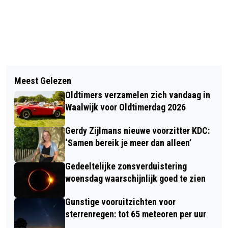
Vorig artikel
Volgend artikel
GEMEENTE LOON OP ZAND ZOEKT
Meest Gelezen
VERLENGPERIODE SEIZOENKAARTEN
ENTHOUSIASTE MODELLEN VOOR
Oldtimers verzamelen zich vandaag in
RKC WAALWIJK VAN START GEGAAN
WEBSITE EN UITINGEN
Waalwijk voor Oldtimerdag 2026
Gerdy Zijlmans nieuwe voorzitter KDC:
‘Samen bereik je meer dan alleen’
Gedeeltelijke zonsverduistering
woensdag waarschijnlijk goed te zien
Gunstige vooruitzichten voor
sterrenregen: tot 65 meteoren per uur