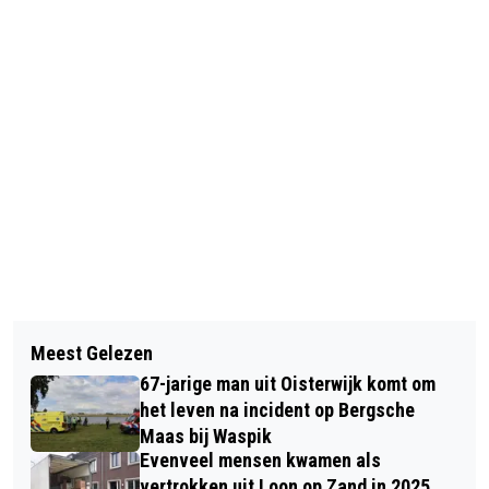
Vorig artikel
Volgend artikel
VERMILION WIL WINNINGSPLANNEN
Meest Gelezen
STEEKPARTIJ OP VAKANTIEPARK IN
GASVELDEN WAALWIJK EN LOON OP
67-jarige man uit Oisterwijk komt om
KAATSHEUVEL, 37-JARIGE
ZAND AANPASSEN
het leven na incident op Bergsche
VERDACHTE AANGEHOUDEN
Maas bij Waspik
Evenveel mensen kwamen als
vertrokken uit Loon op Zand in 2025