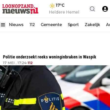
17
°C
Heldere Hemel
Nieuws
112
Gemeente
Sport
Zakelijk
A
Politie onderzoekt reeks woninginbraken in Waspik
17 MEI , 17:24
•
112