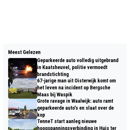
Vorig artikel
Volgend artikel
DORPSKAMER GENIET VAN MUZIKAAL
Meest Gelezen
POLITIE ONDERZOEKT REEKS
OPTREDEN VAN DANIQUE UIT LOON OP
Geparkeerde auto volledig uitgebrand
WONINGINBRAKEN IN WASPIK
ZAND
in Kaatsheuvel, politie vermoedt
brandstichting
67-jarige man uit Oisterwijk komt om
het leven na incident op Bergsche
Maas bij Waspik
Grote ravage in Waalwijk: auto ramt
geparkeerde auto's en slaat over de
kop
TenneT start aanleg nieuwe
hoogspanningsverbinding in Huis ter