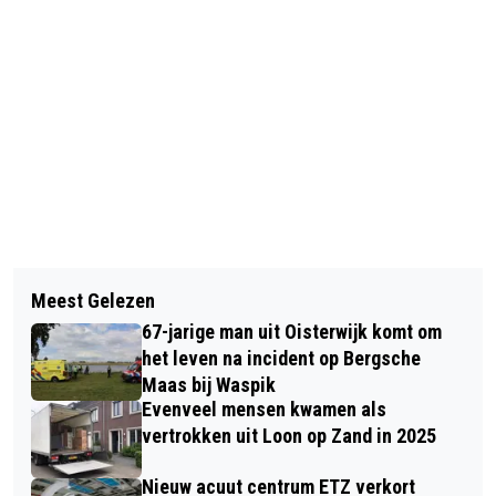
Vorig artikel
Volgend artikel
NK SNELWANDELEN MET
Meest Gelezen
STOELYOGA EN YOGA OP DE MAT BIJ
INTERNATIONALE DEELNAME
67-jarige man uit Oisterwijk komt om
TOON
het leven na incident op Bergsche
Maas bij Waspik
Evenveel mensen kwamen als
vertrokken uit Loon op Zand in 2025
Nieuw acuut centrum ETZ verkort