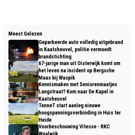
Vorig artikel
Volgend artikel
INTRODUCTIE EERSTE EFTELING-
Meest Gelezen
LIV PAKT GOUD EN CHARMÉ
PODCASTSERIE TER ERE VAN 74-
Geparkeerde auto volledig uitgebrand
VEROVERT ZILVER TIJDENS
JARIG JUBILEUM OP 10 JUNI
in Kaatsheuvel, politie vermoedt
INDIVIDUELE MEERKAMPFINALE IN
brandstichting
67-jarige man uit Oisterwijk komt om
PRINSENBEEK
het leven na incident op Bergsche
Maas bij Waspik
Kennismaken met Seniorenmaatjes
Langstraat? Kom naar De Kapel in
Kaatsheuvel
TenneT start aanleg nieuwe
hoogspanningsverbinding in Huis ter
Heide
Voorbeschouwing Vitesse - RKC
Waalwijk