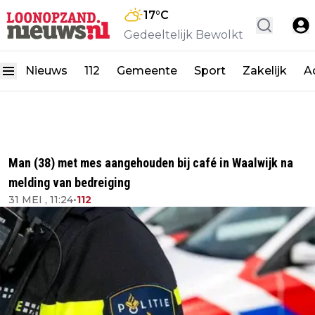
17
°C
Gedeeltelijk Bewolkt
Nieuws
112
Gemeente
Sport
Zakelijk
A
Man (38) met mes aangehouden bij café in Waalwijk na
melding van bedreiging
31 MEI , 11:24
•
112