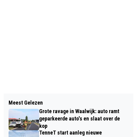
Vorig artikel
Volgend artikel
FOTO’S: MEEZINGFESTIJN ZORGT
Meest Gelezen
MAN (38) MET MES AANGEHOUDEN
VOOR GROOT FEEST OP HET ANTON
Grote ravage in Waalwijk: auto ramt
BIJ CAFÉ IN WAALWIJK NA MELDING
PIECKPLEIN IN KAATSHEUVEL
geparkeerde auto's en slaat over de
VAN BEDREIGING
kop
TenneT start aanleg nieuwe