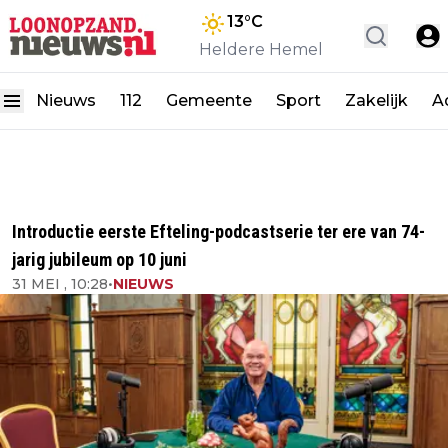
13
°C
Heldere Hemel
Nieuws
112
Gemeente
Sport
Zakelijk
A
Introductie eerste Efteling-podcastserie ter ere van 74-
jarig jubileum op 10 juni
31 MEI , 10:28
•
NIEUWS