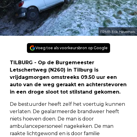
FPMB Erik Haverhals
Voeg toe als voorkeursbron op Google
TILBURG - Op de Burgemeester
Letschertweg (N260) in Tilburg is
vrijdagmorgen omstreeks 09.50 uur een
auto van de weg geraakt en achterstevoren
in een droge sloot tot stilstand gekomen.
De bestuurder heeft zelf het voertuig kunnen
verlaten. De gealarmeerde brandweer heeft
niets hoeven doen. De man is door
ambulancepersoneel nagekeken. De man
raakte lichtgewond en is door familie