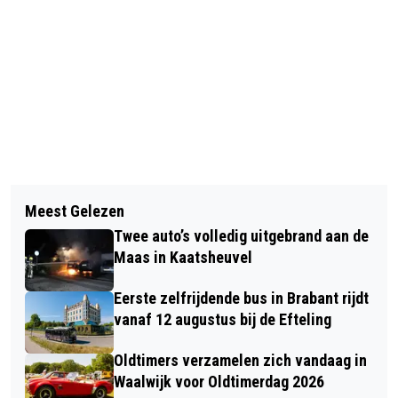
Vorig artikel
Volgend artikel
ZWAAR ILLEGAAL VUURWERK IN
Meest Gelezen
GEMEENTE AAN DE SLAG MET
BESLAG GENOMEN IN WAALWIJK
Twee auto’s volledig uitgebrand aan de
VERNIEUWD PLAN VOOR DE WETERING
Maas in Kaatsheuvel
Eerste zelfrijdende bus in Brabant rijdt
vanaf 12 augustus bij de Efteling
Oldtimers verzamelen zich vandaag in
Waalwijk voor Oldtimerdag 2026