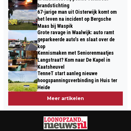
brandstichting
67-jarige man uit Oisterwijk komt om
het leven na incident op Bergsche
Maas bij Waspik
Grote ravage in Waalwijk: auto ramt
geparkeerde auto's en slaat over de
kop
Kennismaken met Seniorenmaatjes
Langstraat? Kom naar De Kapel in
Kaatsheuvel
TenneT start aanleg nieuwe
hoogspanningsverbinding in Huis ter
Heide
Meer artikelen