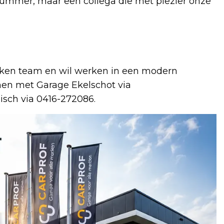
nummer, maar een collega die met plezier onze
kken team en wil werken in een modern
men met Garage Ekelschot via
nisch via 0416-272086.