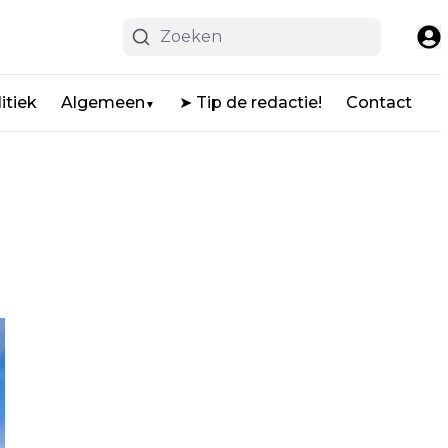
itiek
Algemeen
➤ Tip de redactie!
Contact
▼