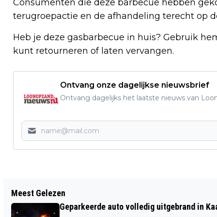
Consumenten die deze barbecue hebben gekoc
terugroepactie en de afhandeling terecht op 
Heb je deze gasbarbecue in huis? Gebruik hem d
kunt retourneren of laten vervangen.
Ontvang onze dagelijkse nieuwsbrief
Ontvang dagelijks het laatste nieuws van Loon
Vorig artikel
Meest Gelezen
GARAGE EKELSCHOT ZOEKT
Geparkeerde auto volledig uitgebrand in Ka
SERVICEADVISEUR MET HART VOOR