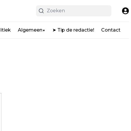
itiek
Algemeen
➤ Tip de redactie!
Contact
▼