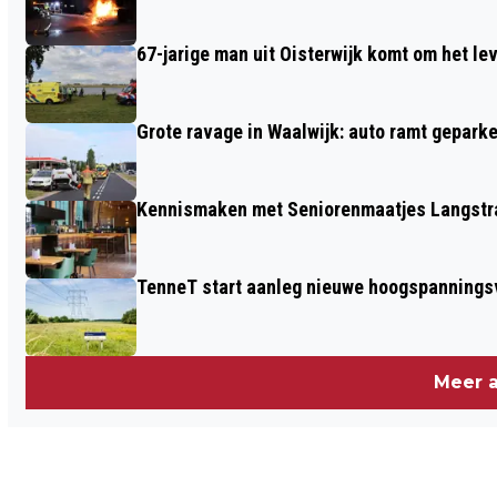
KLANTEN EN AUTO'S
67-jarige man uit Oisterwijk komt om het l
Grote ravage in Waalwijk: auto ramt geparke
Kennismaken met Seniorenmaatjes Langstra
TenneT start aanleg nieuwe hoogspanningsv
Meer a