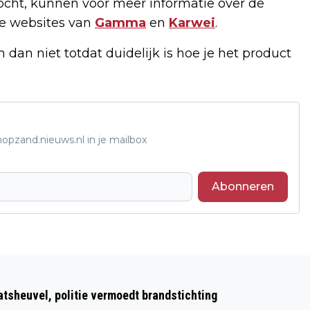
ht, kunnen voor meer informatie over de
de websites van
Gamma
en
Karwei
.
an niet totdat duidelijk is hoe je het product
opzand.nieuws.nl in je mailbox
Abonneren
Volgend artikel
AUTO MET AANHANGER SCHAART OP
atsheuvel, politie vermoedt brandstichting
MIDDEN-BRABANTWEG BIJ LOON OP