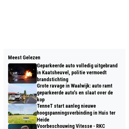
Vorig artikel
Volgend artikel
GROTE INZET BRANDWEER BIJ BRAND
Meest Gelezen
FEESTELIJKE OPENING VAN NIEUWE
IN PAPIEROPSLAG AAN RECHTVAART
Geparkeerde auto volledig uitgebrand
SPEELTUIN HOGEVAERT IN
IN KAATSHEUVEL
in Kaatsheuvel, politie vermoedt
KAATSHEUVEL OP WOENSDAG 8 JULI
brandstichting
Grote ravage in Waalwijk: auto ramt
geparkeerde auto's en slaat over de
kop
TenneT start aanleg nieuwe
hoogspanningsverbinding in Huis ter
Heide
Voorbeschouwing Vitesse - RKC