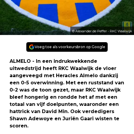
© Alexander de Peffer - RKC Waalwijk
Voeg toe als voorkeursbron op Google
ALMELO - In een indrukwekkende
uitwedstrijd heeft RKC Waalwijk de vloer
aangeveegd met Heracles Almelo dankzij
een 0-5 overwinning. Met een ruststand van
0-2 was de toon gezet, maar RKC Waalwijk
bleef hongerig en rondde het af met een
totaal van vijf doelpunten, waaronder een
hattrick van David Min. Ook verdedigers
Shawn Adewoye en Juriën Gaari wisten te
scoren.