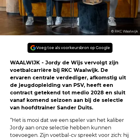
© RKC Waalwijk
Voeg toe als voorkeursbron op Google
WAALWIJK - Jordy de Wijs vervolgt zijn
voetbalcarrière bij RKC Waalwijk. De
ervaren centrale verdediger, afkomstig uit
de jeugdopleiding van PSV, heeft een
contract getekend tot medio 2028 en sluit
vanaf komend seizoen aan bij de selectie
van hoofdtrainer Sander Duits.
“Het is mooi dat we een speler van het kaliber
Jordy aan onze selectie hebben kunnen
toevoegen. Zijn voetbal-cv spreekt voor zich: hij