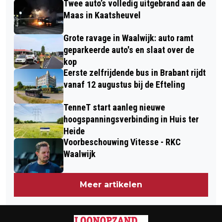
Twee auto’s volledig uitgebrand aan de
PRESENTEERT B&B VOL MUZIEK IN
HONDERDEN DEELNEMERS
Maas in Kaatsheuvel
SPRANG-CAPELLE
Grote ravage in Waalwijk: auto ramt
geparkeerde auto's en slaat over de
kop
Eerste zelfrijdende bus in Brabant rijdt
vanaf 12 augustus bij de Efteling
TenneT start aanleg nieuwe
hoogspanningsverbinding in Huis ter
Heide
Voorbeschouwing Vitesse - RKC
Waalwijk
Meer artikelen