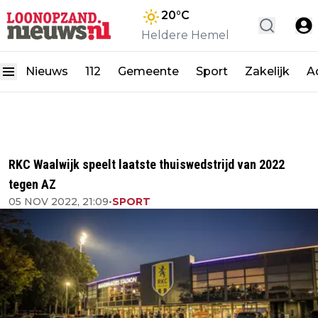
20
°C
Heldere Hemel
Nieuws
112
Gemeente
Sport
Zakelijk
A
RKC Waalwijk speelt laatste thuiswedstrijd van 2022
tegen AZ
05 NOV 2022, 21:09
•
SPORT