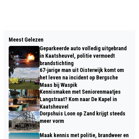
Vorig artikel
Volgend artikel
WAALWIJKER KRIJGT BEKEURING
Meest Gelezen
MAN ZWAARGEWOND NA ONGEVAL
OMDAT HIJ WEIGERT IDENTITEIT OP
Geparkeerde auto volledig uitgebrand
MET ELEKTRISCHE STEP SPRANG-
TE GEVEN
in Kaatsheuvel, politie vermoedt
CAPELLE
brandstichting
67-jarige man uit Oisterwijk komt om
het leven na incident op Bergsche
Maas bij Waspik
Kennismaken met Seniorenmaatjes
Langstraat? Kom naar De Kapel in
Kaatsheuvel
Dorpshuis Loon op Zand krijgt steeds
meer vorm
Maak kennis met politie, brandweer en