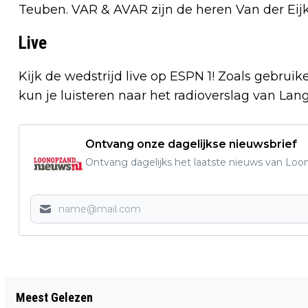
Teuben. VAR & AVAR zijn de heren Van der Eij
Live
Kijk de wedstrijd live op ESPN 1! Zoals gebruike
kun je luisteren naar het radioverslag van Lang
Ontvang onze dagelijkse nieuwsbrief
Ontvang dagelijks het laatste nieuws van Loon
Vorig artikel
Meest Gelezen
GEMEENTE LOON OP ZAND ZOEKT