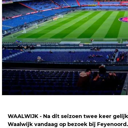
WAALWIJK - Na dit seizoen twee keer gelij
Waalwijk vandaag op bezoek bij Feyenoord.