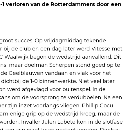
0-1 verloren van de Rotterdammers door een
groot succes. Op vrijdagmiddag tekende
r bij de club en een dag later werd Vitesse met
C Waalwijk begon de wedstrijd aanvallend. Dit
jens, maar doelman Scherpen stond goed op te
n de Geelblauwen vandaan en vlak voor het
ichtbij de 1-0 binnenwerkte. Niet veel later
oon werd afgevlagd voor buitenspel. In de
 kans om de voorsprong te verdubbelen. Na een
zijn inzet voorlangs vliegen. Phillip Cocu
team enige grip op de wedstrijd kreeg, maar de
rden. Invaller Julen Lobete kon in de slotfase
rd zag zijn inzet knap gestopt worden. Dankzij