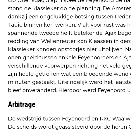
Op woensdag 5 april speelde Feyenoord de ha
stond de klassieker op de planning. De Ams
dankzij een ongelukkige botsing tussen Pede
Tadic binnen kon werken. Vlak voor rust was h
spannende tweede helft betekende. Ajax begon
redding van Wellenreuter kon Klaassen in derd
Klassieker konden opstootjes niet uitblijven. N
onenigheid tussen enkele Feyenoorders en Aja
verschillende voorwerpen richting het veld 
zijn hoofd getroffen wat een bloedende wond 
minuten gestaakt. Uiteindelijk werd het laatst
bleef onveranderd. Hierdoor werd Feyenoord ui
Arbitrage
De wedstrijd tussen Feyenoord en RKC Waalwi
De scheids wordt geassisteerd door de heren Go