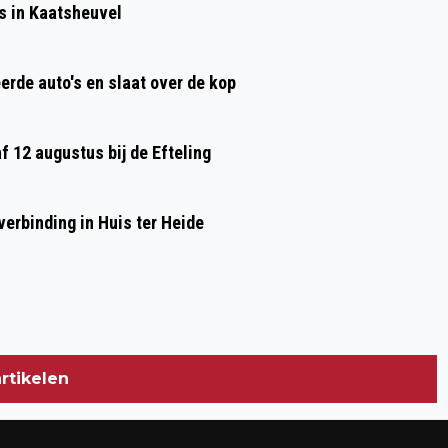
s in Kaatsheuvel
KM/UUR OVER MIDDEN-BRABANTWEG,
RIJBEWIJS INGEVORDERD
erde auto's en slaat over de kop
af 12 augustus bij de Efteling
erbinding in Huis ter Heide
rtikelen