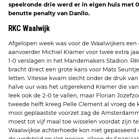
speelronde drie werd er in eigen huis met 
benutte penalty van Danilo.
RKC Waalwijk
Afgelopen week was voor de Waalwijkers een 
aanvoerder Michiel Kramer voor twee extra jaa
1-0 verslagen in het Mandemakers Stadion. RK
bracht direct een grote kans voor Mats Seunt
letten. Vitesse kwam slecht onder de druk va
halve uur was het uitgerekend Kramer die van d
leek ook de 2-0 te vallen, maar Florian Jozefz
tweede helft kreeg Pelle Clement al vroeg de
mooi geplaastste voorzet zag de Amsterdammer 
moest tot vijf maal toe wisselen voordat zijn 
Waalwijkse achterhoede kon niet gepasseerd wo
de wedstrijd op slot gooien, alleen de Spanjaa