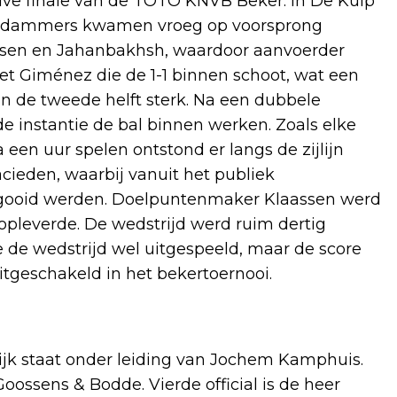
lve finale van de TOTO KNVB Beker. In De Kuip
terdammers kwamen vroeg op voorsprong
rsen en Jahanbakhsh, waardoor aanvoerder
et Giménez die de 1-1 binnen schoot, wat een
 de tweede helft sterk. Na een dubbele
e instantie de bal binnen werken. Zoals elke
a een uur spelen ontstond er langs de zijlijn
cieden, waarbij vanuit het publiek
gegooid werden. Doelpuntenmaker Klaassen werd
opleverde. De wedstrijd werd ruim dertig
e de wedstrijd wel uitgespeeld, maar de score
tgeschakeld in het bekertoernooi.
jk staat onder leiding van Jochem Kamphuis.
ossens & Bodde. Vierde official is de heer