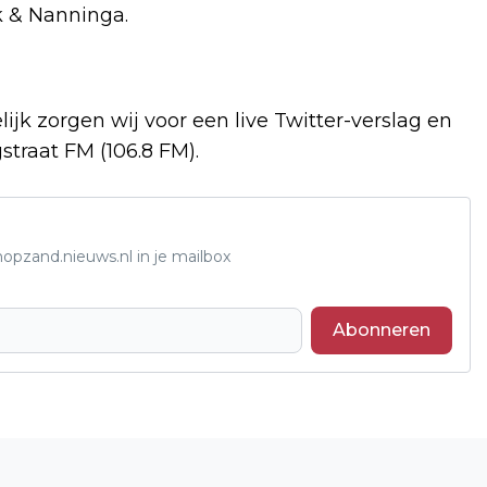
k & Nanninga.
lijk zorgen wij voor een live Twitter-verslag en
straat FM (106.8 FM).
opzand.nieuws.nl in je mailbox
Abonneren
Volgend artikel
MOTORRIJDER UIT WAALWIJK RIJDT 180