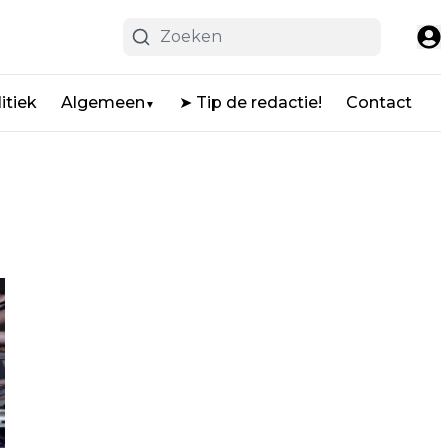
itiek
Algemeen
➤ Tip de redactie!
Contact
▼