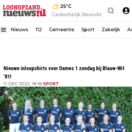
25
°C
Gedeeltelijk Bewolkt
Nieuws
112
Gemeente
Sport
Zakelijk
A
Nieuwe inloopshirts voor Dames 1 zondag bij Blauw-Wit
’81!
11 DEC 2022, 18:18
•
SPORT