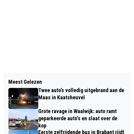
Vorig artikel
Volgend artikel
BRAND IN GARAGE BIJ WONING AAN
Meest Gelezen
MAGISCH MOOI WINTERCIRCUS OP DE
DE EERSTE ZEINE WAALWIJK, HOND
Twee auto’s volledig uitgebrand aan de
KASTEELWEIDE
VLUCHT NAAR BUITEN
Maas in Kaatsheuvel
Grote ravage in Waalwijk: auto ramt
geparkeerde auto's en slaat over de
kop
Eerste zelfrijdende bus in Brabant rijdt