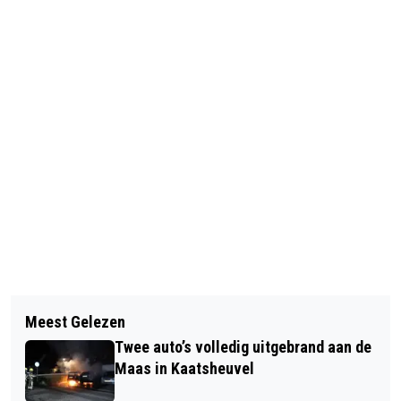
Vorig artikel
Volgend artikel
GEMEENTE LOON OP ZAND ZIET AF
Meest Gelezen
OPVARENDE RAAKT GEWOND BIJ
VAN UITDIEPEN VIJVER
Twee auto’s volledig uitgebrand aan de
BRAND OP BOOT IN WASPIK
AMERIKASTRAAT
Maas in Kaatsheuvel