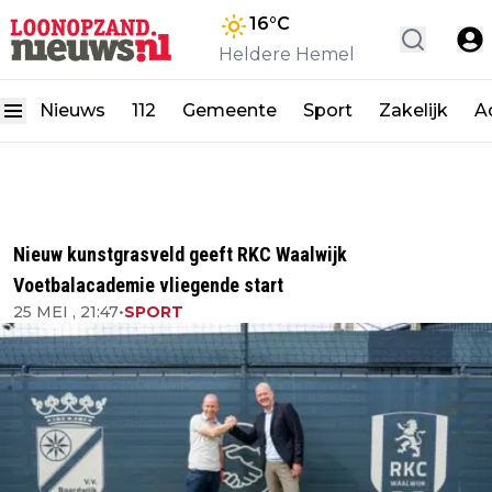
16
°C
Heldere Hemel
Nieuws
112
Gemeente
Sport
Zakelijk
A
Nieuw kunstgrasveld geeft RKC Waalwijk
Voetbalacademie vliegende start
25 MEI , 21:47
•
SPORT