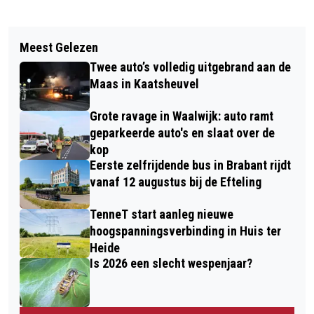
Vorig artikel
Volgend artikel
MEERDERE MENSEN ONWEL DOOR
Meest Gelezen
MIKE VAN AMELSFOORT START 1
KOOLMONOXIDE IN WONING
Twee auto’s volledig uitgebrand aan de
SEPTEMBER ALS NIEUWE DIRECTEUR-
KAATSHEUVEL
Maas in Kaatsheuvel
BESTUURDER BIJ KUNSTENCENTRUM
Grote ravage in Waalwijk: auto ramt
WAALWIJK
geparkeerde auto's en slaat over de
kop
Eerste zelfrijdende bus in Brabant rijdt
vanaf 12 augustus bij de Efteling
TenneT start aanleg nieuwe
hoogspanningsverbinding in Huis ter
Heide
Is 2026 een slecht wespenjaar?