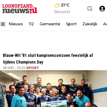
21
°C
Bewolkt
Nieuws
112
Gemeente
Sport
Zakelijk
A
Blauw-Wit ’81 sluit kampioensseizoen feestelijk af
tijdens Champions Day
18 MEI , 10:21
•
SPORT