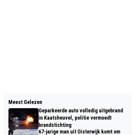
Vorig artikel
Volgend artikel
BANKETBAKKERIJ PARTYVLAAI VIERT
Meest Gelezen
VRAGEN GEMEENTEBELANGEN OVER
30-JARIG JUBILEUM
Geparkeerde auto volledig uitgebrand
MOLENEIND EN DORPSHUIS
in Kaatsheuvel, politie vermoedt
BEANTWOORD DOOR COLLEGE
brandstichting
67-jarige man uit Oisterwijk komt om