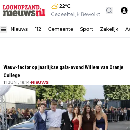
22
°C
Gedeeltelijk Bewolkt
Nieuws
112
Gemeente
Sport
Zakelijk
A
Wauw-factor op jaarlijkse gala-avond Willem van Oranje
College
11 JUN , 19:14
•
NIEUWS