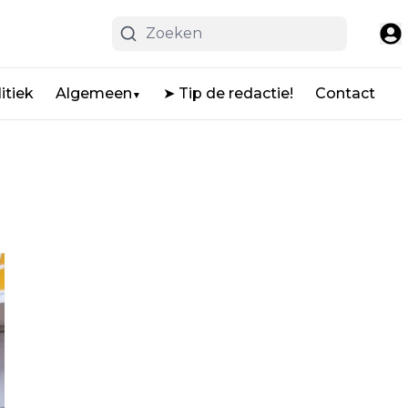
itiek
Algemeen
➤ Tip de redactie!
Contact
▼