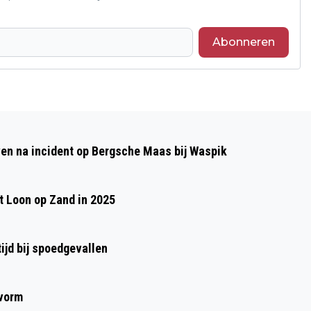
Abonneren
Volgend artikel
WAUW-FACTOR OP JAARLIJKSE GALA-
even na incident op Bergsche Maas bij Waspik
AVOND WILLEM VAN ORANJE COLLEGE
 Loon op Zand in 2025
ijd bij spoedgevallen
 vorm