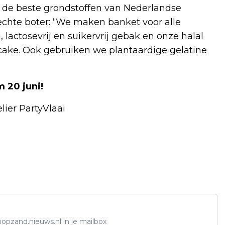
 de beste grondstoffen van Nederlandse
chte boter: “We maken banket voor alle
 lactosevrij en suikervrij gebak en onze halal
cake. Ook gebruiken we plantaardige gelatine
 20 juni!
ier PartyVlaai
opzand.nieuws.nl in je mailbox