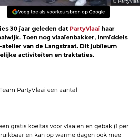
© PartyVlaai
Voeg toe als voorkeursbron op Google
ies 30 jaar geleden dat
PartyVlaai
haar
alwijk. Toen nog vlaaienbakker, inmiddels
atelier van de Langstraat. Dit jubileum
jke activiteiten en traktaties.
 Team PartyVlaai een aantal
en gratis koeltas voor vlaaien en gebak (1 per
herbruikbaar en kan op warme dagen ook mee