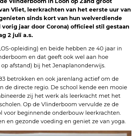
e de Vlinderboom in Loon op Zand groot
an Vliet, leerkrachten van het eerste uur van
 genieten sinds kort van hun welverdiende
orig jaar door Corona) officieel stil gestaan
 2 juli a.s.
KLOS-opleiding) en beide hebben ze 40 jaar in
inderboom en dat geeft ook wel aan hoe
 op afstand) bij het Jenaplanonderwijs.
983 betrokken en ook jarenlang actief om de
in de directe regio. De school kende een mooie
mbineerde zij het werk als leerkracht met het
 scholen. Op de Vlinderboom vervulde ze de
rol voor beginnende onderbouw leerkrachten.
ken en gezonde voeding en geniet ze van yoga.