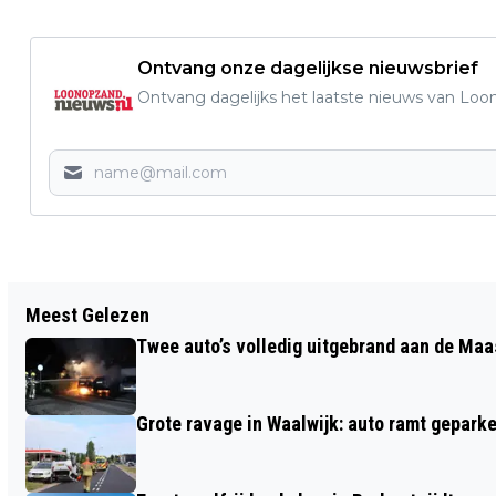
Ontvang onze dagelijkse nieuwsbrief
Ontvang dagelijks het laatste nieuws van Loon
Vorig artikel
Meest Gelezen
BRAND WONING VOSSENBERGSELAAN
Twee auto’s volledig uitgebrand aan de Maa
WORDT OPGEMERKT DOOR
VOORBIJGANGERS
Grote ravage in Waalwijk: auto ramt geparke