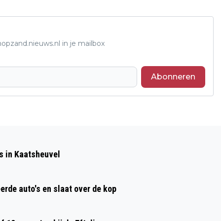
opzand.nieuws.nl in je mailbox
Abonneren
Volgend artikel
RBT DE LANGSTRAAT LANCEERT UNIEKE
s in Kaatsheuvel
FIETS & LEDER-ROUTES
erde auto's en slaat over de kop