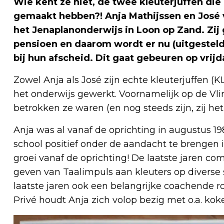
Wie kent ze niet, de twee kleuterjuffen di
gemaakt hebben?! Anja Mathijssen en José v
het Jenaplanonderwijs in Loon op Zand. Zij
pensioen en daarom wordt er nu (uitgesteld v
bij hun afscheid. Dit gaat gebeuren op vrijdag
Zowel Anja als José zijn echte kleuterjuffen (
het onderwijs gewerkt. Voornamelijk op de Vl
betrokken ze waren (en nog steeds zijn, zij het
Anja was al vanaf de oprichting in augustus 1
school positief onder de aandacht te brengen 
groei vanaf de oprichting! De laatste jaren co
geven van Taalimpuls aan kleuters op diverse
laatste jaren ook een belangrijke coachende 
Privé houdt Anja zich volop bezig met o.a. ko