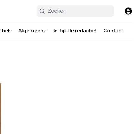
itiek
Algemeen
➤ Tip de redactie!
Contact
▼