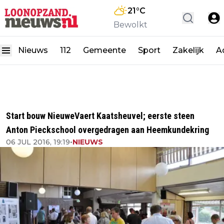
21
°C
Bewolkt
Nieuws
112
Gemeente
Sport
Zakelijk
A
Start bouw NieuweVaert Kaatsheuvel; eerste steen
Anton Pieckschool overgedragen aan Heemkundekring
06 JUL 2016, 19:19
•
NIEUWS