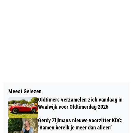
Vorig artikel
Volgend artikel
AUTOMOBILIST MET VERLOPEN
Meest Gelezen
BIBLIOTHEKEN BEPERKT OPEN
RIJBEWIJS AANGEHOUDEN OP A59
Oldtimers verzamelen zich vandaag in
TIJDENS HARDE LOCKDOWN
VOOR RIJDEN ONDER INVLOED VAN
Waalwijk voor Oldtimerdag 2026
DRUGS
Gerdy Zijlmans nieuwe voorzitter KDC:
‘Samen bereik je meer dan alleen’