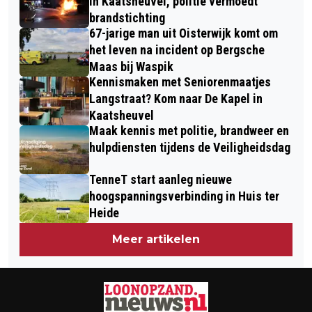
in Kaatsheuvel, politie vermoedt
brandstichting
67-jarige man uit Oisterwijk komt om
het leven na incident op Bergsche
Maas bij Waspik
Kennismaken met Seniorenmaatjes
Langstraat? Kom naar De Kapel in
Kaatsheuvel
Maak kennis met politie, brandweer en
hulpdiensten tijdens de Veiligheidsdag
TenneT start aanleg nieuwe
hoogspanningsverbinding in Huis ter
Heide
Meer artikelen