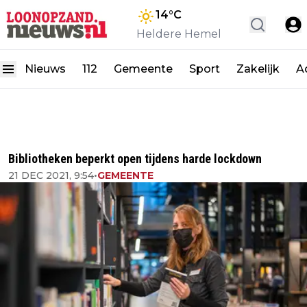
14
°C
Heldere Hemel
Nieuws
112
Gemeente
Sport
Zakelijk
A
Bibliotheken beperkt open tijdens harde lockdown
21 DEC 2021, 9:54
•
GEMEENTE