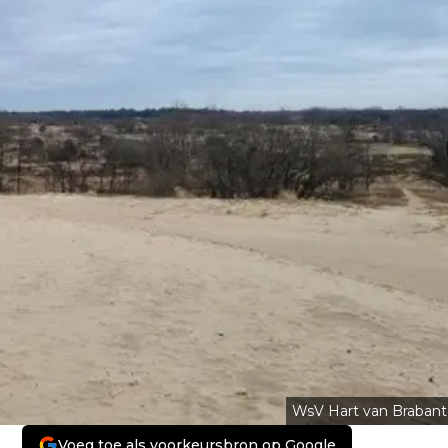
WsV Hart van Brabant
Voeg toe als voorkeursbron op Google