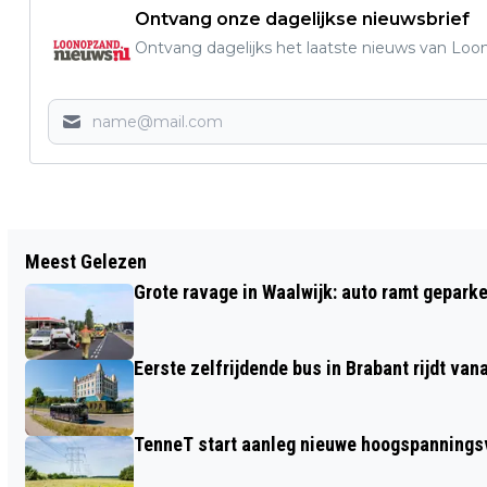
Ontvang onze dagelijkse nieuwsbrief
Ontvang dagelijks het laatste nieuws van Loon
Vorig artikel
Meest Gelezen
BIBLIOTHEEK LOON OP ZAND VIERT DE
Grote ravage in Waalwijk: auto ramt geparke
BOEKENWEEK MET EEN STILLE
BOEKENCLUB
Eerste zelfrijdende bus in Brabant rijdt van
TenneT start aanleg nieuwe hoogspanningsv