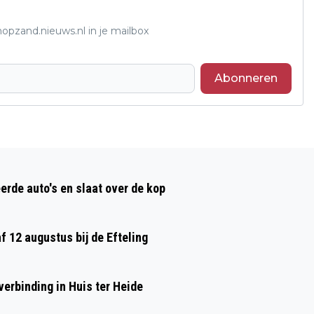
opzand.nieuws.nl in je mailbox
Abonneren
Volgend artikel
STICHTING ONDERNEMEND LOON OP
erde auto's en slaat over de kop
ZAND (SOL) ZOEKT PER DIRECT EEN
SECRETARIS
af 12 augustus bij de Efteling
erbinding in Huis ter Heide