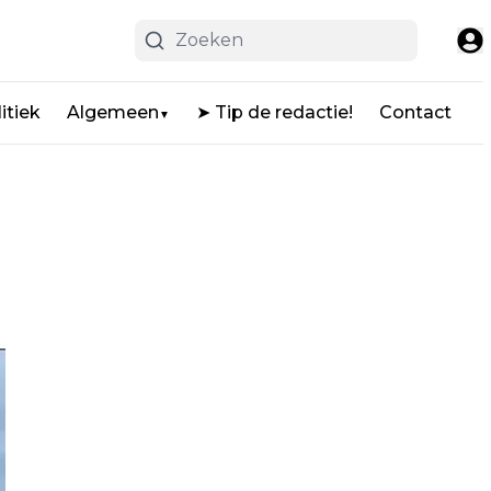
itiek
Algemeen
➤ Tip de redactie!
Contact
▼