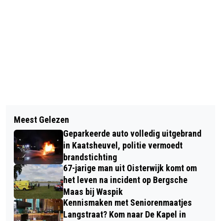
Vorig artikel
Volgend artikel
PRIJZEN POSTCODELOTERIJ
Meest Gelezen
LAATSTE WINTERSERIE
GEMEENTE LOON OP ZAND FEBRUARI
Geparkeerde auto volledig uitgebrand
WANDELTOCHT WSV HART VAN
2023
in Kaatsheuvel, politie vermoedt
BRABANT 2022-2023
brandstichting
67-jarige man uit Oisterwijk komt om
het leven na incident op Bergsche
Maas bij Waspik
Kennismaken met Seniorenmaatjes
Langstraat? Kom naar De Kapel in