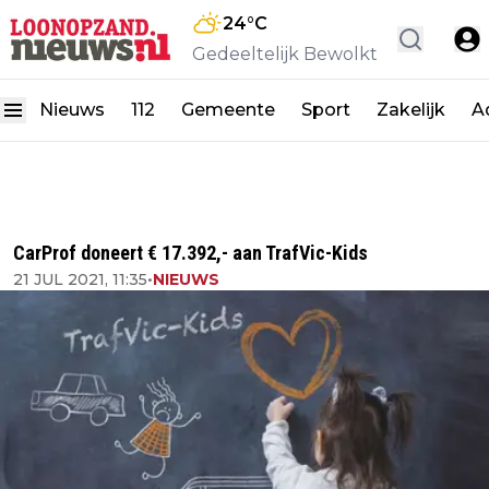
24
°C
Gedeeltelijk Bewolkt
Nieuws
112
Gemeente
Sport
Zakelijk
A
CarProf doneert € 17.392,- aan TrafVic-Kids
21 JUL 2021, 11:35
•
NIEUWS