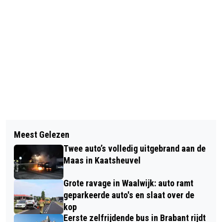
Vorig artikel
Volgend artikel
EXPOSITIE OLYMPISCHE WINTER- EN
Meest Gelezen
WAALWIJKER (24) SLAAT TILBURGER
ZOMERSPELEN VAN 1936
Twee auto’s volledig uitgebrand aan de
(54) GEBROKEN NEUS, AANGEHOUDEN
Maas in Kaatsheuvel
VOOR MISHANDELING
Grote ravage in Waalwijk: auto ramt
geparkeerde auto's en slaat over de
kop
Eerste zelfrijdende bus in Brabant rijdt