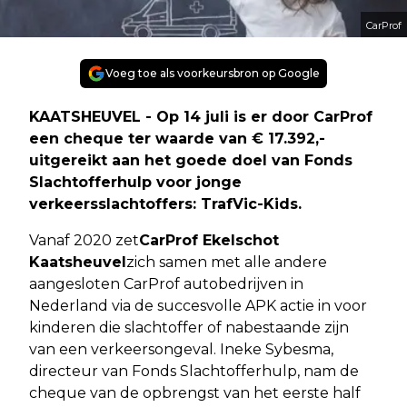
CarProf
Voeg toe als voorkeursbron op Google
KAATSHEUVEL - Op 14 juli is er door CarProf
een cheque ter waarde van € 17.392,-
uitgereikt aan het goede doel van Fonds
Slachtofferhulp voor jonge
verkeersslachtoffers: TrafVic-Kids.
Vanaf 2020 zet
CarProf Ekelschot
Kaatsheuvel
zich samen met alle andere
aangesloten CarProf autobedrijven in
Nederland via de succesvolle APK actie in voor
kinderen die slachtoffer of nabestaande zijn
van een verkeersongeval. Ineke Sybesma,
directeur van Fonds Slachtofferhulp, nam de
cheque van de opbrengst van het eerste half