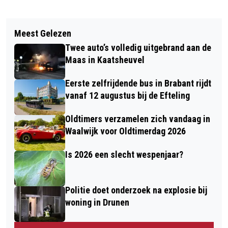
Vorig artikel
Volgend artikel
ONTDEK DE KRACHT VAN
Meest Gelezen
POLITIE ZOEKT GETUIGEN NA
LOTGENOTENCONTACT BIJ TOON
Twee auto’s volledig uitgebrand aan de
VECHTPARTIJ IN TILBURG: TWEE
Maas in Kaatsheuvel
MANNEN UIT KAATSHEUVEL EN
Eerste zelfrijdende bus in Brabant rijdt
WAALWIJK AANGEHOUDEN
vanaf 12 augustus bij de Efteling
Oldtimers verzamelen zich vandaag in
Waalwijk voor Oldtimerdag 2026
Is 2026 een slecht wespenjaar?
Politie doet onderzoek na explosie bij
woning in Drunen