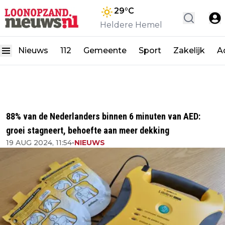
29
°C
Heldere Hemel
Nieuws
112
Gemeente
Sport
Zakelijk
A
88% van de Nederlanders binnen 6 minuten van AED:
groei stagneert, behoefte aan meer dekking
19 AUG 2024, 11:54
•
NIEUWS