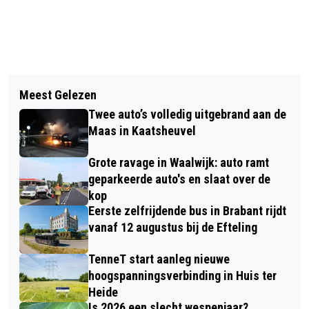
Vorig artikel
Volgend artikel
TWEE ELEKTRISCHE FIETSEN
Meest Gelezen
CONTROLE BIJ STOPBORD AAN DE
GESTOLEN IN WAALWIJK
Twee auto’s volledig uitgebrand aan de
HORST IN KAATSHEUVEL, BOETE 150
Maas in Kaatsheuvel
EURO
Grote ravage in Waalwijk: auto ramt
geparkeerde auto's en slaat over de
kop
Eerste zelfrijdende bus in Brabant rijdt
vanaf 12 augustus bij de Efteling
TenneT start aanleg nieuwe
hoogspanningsverbinding in Huis ter
Heide
Is 2026 een slecht wespenjaar?