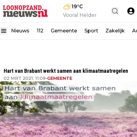
19
°C
Vooral Helder
Nieuws
112
Gemeente
Sport
Zakelijk
A
Hart van Brabant werkt samen aan klimaatmaatregelen
02 MRT 2021, 11:09
•
GEMEENTE