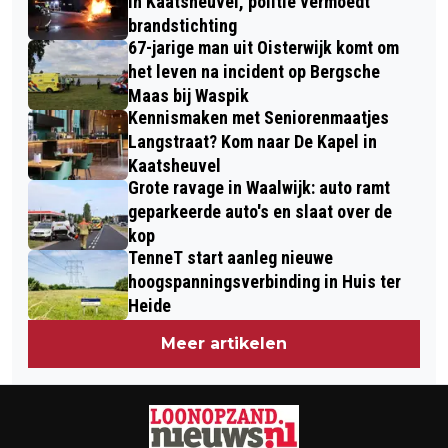
in Kaatsheuvel, politie vermoedt
KAATSHEUVEL NA ACHTERVOLGING
brandstichting
67-jarige man uit Oisterwijk komt om
het leven na incident op Bergsche
Maas bij Waspik
Kennismaken met Seniorenmaatjes
Langstraat? Kom naar De Kapel in
Kaatsheuvel
Grote ravage in Waalwijk: auto ramt
geparkeerde auto's en slaat over de
kop
TenneT start aanleg nieuwe
hoogspanningsverbinding in Huis ter
Heide
Meer artikelen